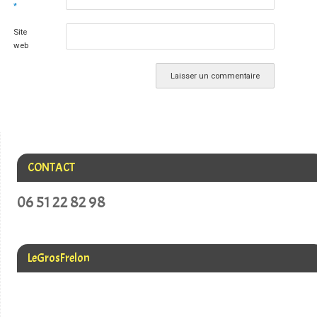
*
Site
web
CONTACT
06 51 22 82 98
LeGrosFrelon